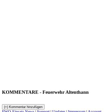
KOMMENTARE
- Feuerwehr Altenthann
FWO-Einsatz-News
|
Support
|
Updates
|
Impressum
|
Account