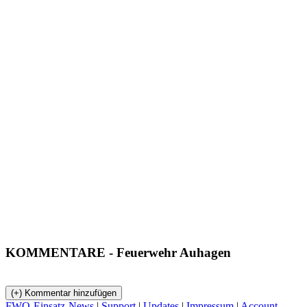
KOMMENTARE
- Feuerwehr Auhagen
FWO-Einsatz-News
|
Support
|
Updates
|
Impressum
|
Account