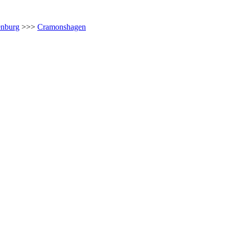
enburg
>>>
Cramonshagen