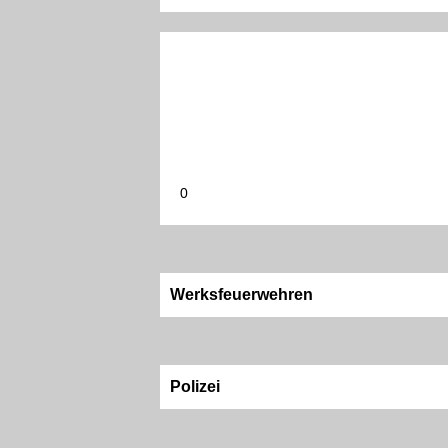
0
Werksfeuerwehren
Polizei