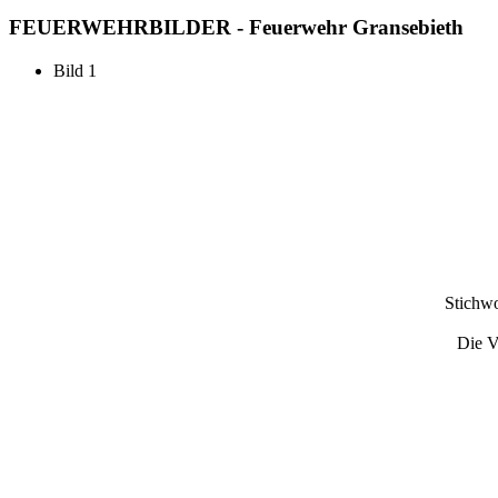
FEUERWEHR
BILDER - Feuerwehr Gransebieth
Bild 1
Stichwo
Die V