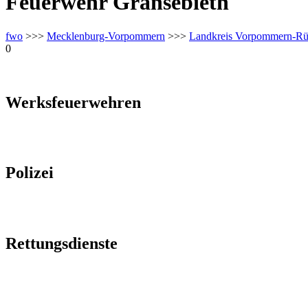
Feuerwehr Gransebieth
fwo
>>>
Mecklenburg-Vorpommern
>>>
Landkreis Vorpommern-R
0
Werksfeuerwehren
Polizei
Rettungsdienste