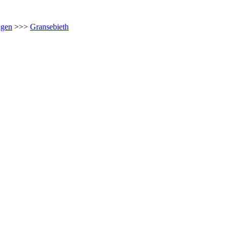
ügen
>>>
Gransebieth