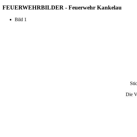
FEUERWEHR
BILDER - Feuerwehr Kankelau
Bild 1
Sti
Die V