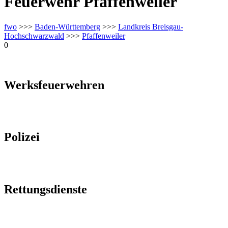
Feuerwehr Pfaffenweiler
fwo
>>>
Baden-Württemberg
>>>
Landkreis Breisgau-
Hochschwarzwald
>>>
Pfaffenweiler
0
Werksfeuerwehren
Polizei
Rettungsdienste