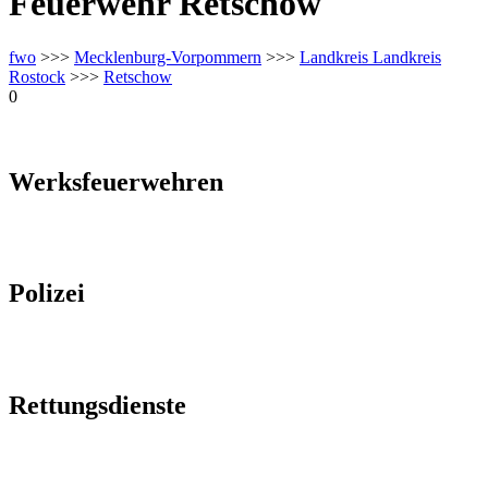
Feuerwehr Retschow
fwo
>>>
Mecklenburg-Vorpommern
>>>
Landkreis Landkreis
Rostock
>>>
Retschow
0
Werksfeuerwehren
Polizei
Rettungsdienste