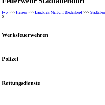
Feuerwehr Stadtallendorf
fwo
>>>
Hessen
>>>
Landkreis Marburg-Biedenkopf
>>>
Stadtallen
0
Werksfeuerwehren
Polizei
Rettungsdienste