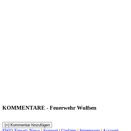
KOMMENTARE
- Feuerwehr Wulfsen
FWO-Einsatz-News
|
Support
|
Updates
|
Impressum
|
Account