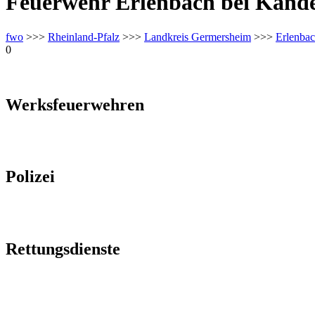
Feuerwehr Erlenbach bei Kande
fwo
>>>
Rheinland-Pfalz
>>>
Landkreis Germersheim
>>>
Erlenbac
0
Werksfeuerwehren
Polizei
Rettungsdienste