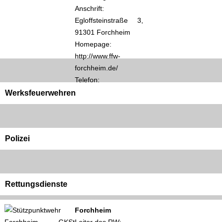
Anschrift:
Egloffsteinstraße 3,
91301 Forchheim
Homepage:
http://www.ffw-
forchheim.de/
Telefon:
Werksfeuerwehren
Polizei
Rettungsdienste
Forchheim
Leiter des RW: