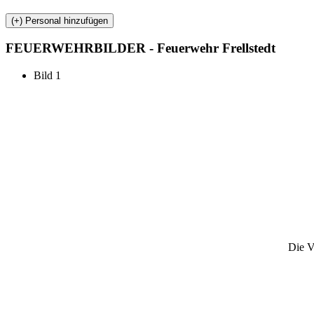
FEUERWEHR
BILDER - Feuerwehr Frellstedt
Bild 1
Die V