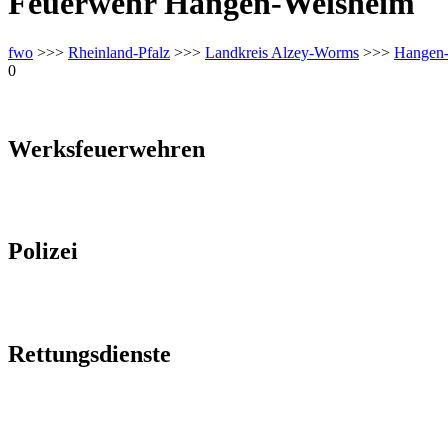
Feuerwehr Hangen-Weisheim
fwo
>>>
Rheinland-Pfalz
>>>
Landkreis Alzey-Worms
>>>
Hangen
0
Werksfeuerwehren
Polizei
Rettungsdienste