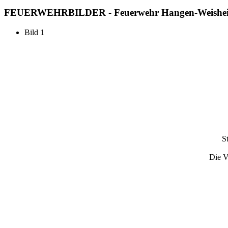
FEUERWEHR
BILDER - Feuerwehr Hangen-Weishe
Bild 1
S
Die V