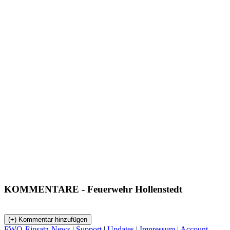
KOMMENTARE
- Feuerwehr Hollenstedt
FWO-Einsatz-News
|
Support
|
Updates
|
Impressum
|
Account