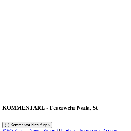
KOMMENTARE
- Feuerwehr Naila, St
FWO-Einsatz-News
|
Support
|
Updates
|
Impressum
|
Account