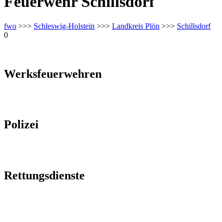
Feuerwehr Schillsdorf
fwo
>>>
Schleswig-Holstein
>>>
Landkreis Plön
>>>
Schillsdorf
0
Werksfeuerwehren
Polizei
Rettungsdienste