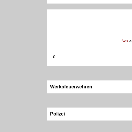
fwo
>
0
Werksfeuerwehren
Polizei