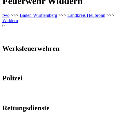
Feuerwehr Widdern
fwo
>>>
Baden-Württemberg
>>>
Landkreis Heilbronn
>>>
Widdern
0
Werksfeuerwehren
Polizei
Rettungsdienste