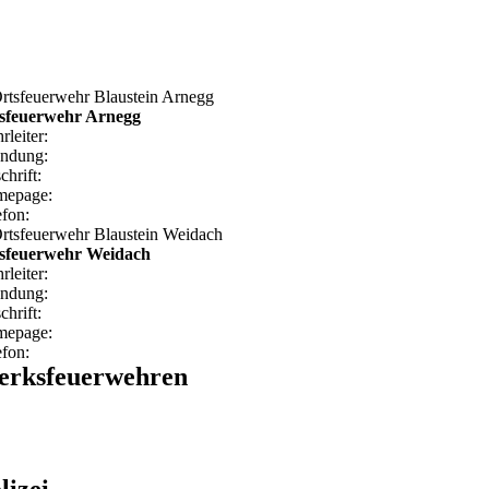
sfeuerwehr Arnegg
rleiter:
ndung:
chrift:
epage:
efon:
sfeuerwehr Weidach
rleiter:
ndung:
chrift:
epage:
efon:
rksfeuerwehren
lizei