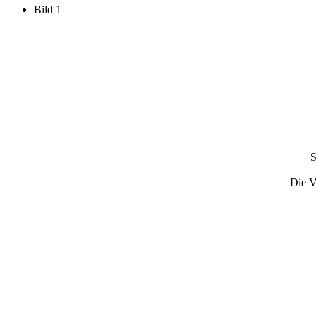
Bild 1
S
Die V