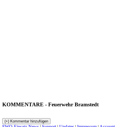
KOMMENTARE
- Feuerwehr Bramstedt
FWO-Einsatz-News
|
Support
|
Updates
|
Impressum
|
Account