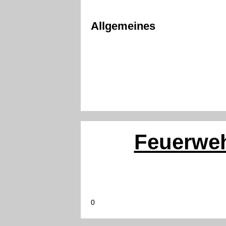
Allgemeines
Feuerweh
0