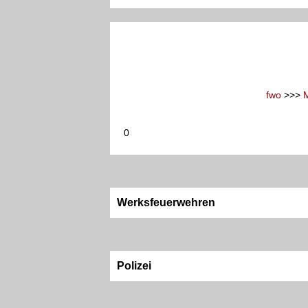
fwo
>>>
0
Werksfeuerwehren
Polizei