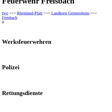
Feuerwehr Freisbach
fwo
>>>
Rheinland-Pfalz
>>>
Landkreis Germersheim
>>>
Freisbach
0
Werksfeuerwehren
Polizei
Rettungsdienste