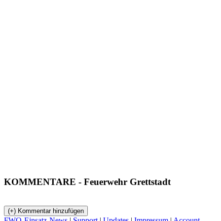
KOMMENTARE
- Feuerwehr Grettstadt
FWO-Einsatz-News
|
Support
|
Updates
|
Impressum
|
Account