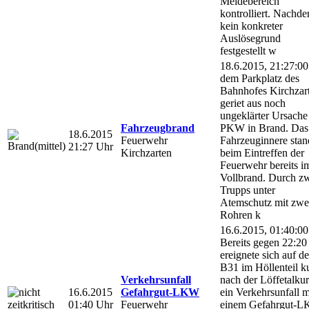
Meldebereich
kontrolliert. Nachd
kein konkreter
Auslösegrund
festgestellt w
18.6.2015, 21:27:00
dem Parkplatz des
Bahnhofes Kirchzar
geriet aus noch
ungeklärter Ursache
Fahrzeugbrand
PKW in Brand. Das
18.6.2015
Feuerwehr
Fahrzeuginnere stan
21:27 Uhr
Kirchzarten
beim Eintreffen der
Feuerwehr bereits i
Vollbrand. Durch z
Trupps unter
Atemschutz mit zwe
Rohren k
16.6.2015, 01:40:00
Bereits gegen 22:20
ereignete sich auf de
B31 im Höllenteil k
Verkehrsunfall
nach der Löffetalku
16.6.2015
Gefahrgut-LKW
ein Verkehrsunfall m
01:40 Uhr
Feuerwehr
einem Gefahrgut-L