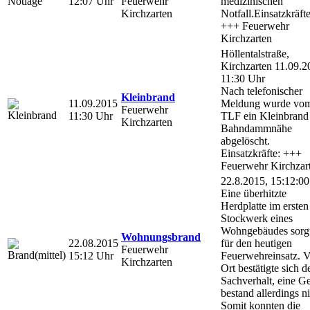
12:07 Uhr
Feuerwehr
medizinischen
Kirchzarten
Notfall.Einsatzkräfte
+++ Feuerwehr
Kirchzarten
Höllentalstraße,
Kirchzarten 11.09.2
11:30 Uhr
Nach telefonischer
Kleinbrand
11.09.2015
Meldung wurde vo
Feuerwehr
11:30 Uhr
TLF ein Kleinbrand
Kirchzarten
Bahndammnähe
abgelöscht.
Einsatzkräfte: +++
Feuerwehr Kirchzar
22.8.2015, 15:12:00
Eine überhitzte
Herdplatte im ersten
Stockwerk eines
Wohngebäudes sorg
Wohnungsbrand
22.08.2015
für den heutigen
Feuerwehr
15:12 Uhr
Feuerwehreinsatz. V
Kirchzarten
Ort bestätigte sich d
Sachverhalt, eine G
bestand allerdings ni
Somit konnten die