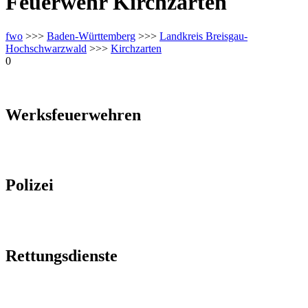
Feuerwehr Kirchzarten
fwo
>>>
Baden-Württemberg
>>>
Landkreis Breisgau-
Hochschwarzwald
>>>
Kirchzarten
0
Werksfeuerwehren
Polizei
Rettungsdienste