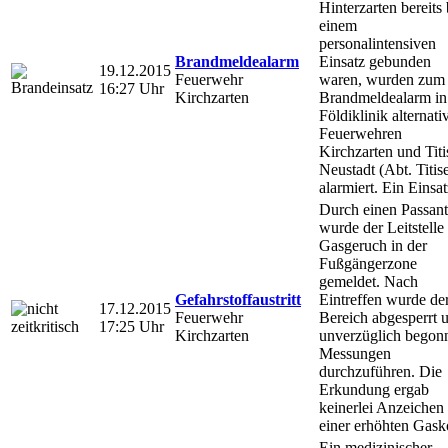
Hinterzarten bereits 
einem
personalintensiven
Brandmeldealarm
Einsatz gebunden
19.12.2015
Feuerwehr
waren, wurden zum
16:27 Uhr
Kirchzarten
Brandmeldealarm in
Földiklinik alternati
Feuerwehren
Kirchzarten und Titi
Neustadt (Abt. Titis
alarmiert. Ein Einsat
Durch einen Passant
wurde der Leitstelle
Gasgeruch in der
Fußgängerzone
gemeldet. Nach
Gefahrstoffaustritt
Eintreffen wurde de
17.12.2015
Feuerwehr
Bereich abgesperrt 
17:25 Uhr
Kirchzarten
unverzüglich begon
Messungen
durchzuführen. Die
Erkundung ergab
keinerlei Anzeichen
einer erhöhten Gas
Ein medizinischer