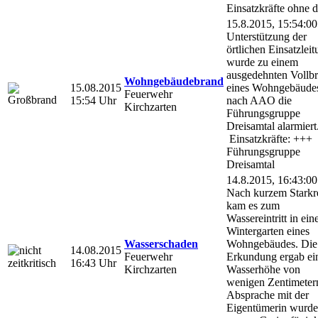
Einsatzkräfte ohne d
15.8.2015, 15:54:00
Unterstützung der
örtlichen Einsatzlei
wurde zu einem
ausgedehnten Vollb
Wohngebäudebrand
15.08.2015
eines Wohngebäude
Feuerwehr
15:54 Uhr
nach AAO die
Kirchzarten
Führungsgruppe
Dreisamtal alarmiert
Einsatzkräfte: +++
Führungsgruppe
Dreisamtal
14.8.2015, 16:43:00
Nach kurzem Starkr
kam es zum
Wassereintritt in ei
Wintergarten eines
Wasserschaden
Wohngebäudes. Die
14.08.2015
Feuerwehr
Erkundung ergab ei
16:43 Uhr
Kirchzarten
Wasserhöhe von
wenigen Zentimetern
Absprache mit der
Eigentümerin wurd