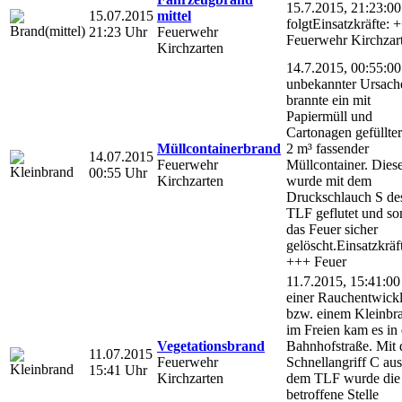
15.7.2015, 21:23:00
15.07.2015
mittel
folgtEinsatzkräfte: 
21:23 Uhr
Feuerwehr
Feuerwehr Kirchzar
Kirchzarten
14.7.2015, 00:55:0
unbekannter Ursach
brannte ein mit
Papiermüll und
Cartonagen gefüllter
Müllcontainerbrand
2 m³ fassender
14.07.2015
Feuerwehr
Müllcontainer. Dies
00:55 Uhr
Kirchzarten
wurde mit dem
Druckschlauch S de
TLF geflutet und so
das Feuer sicher
gelöscht.Einsatzkräf
+++ Feuer
11.7.2015, 15:41:00
einer Rauchentwick
bzw. einem Kleinbr
im Freien kam es in 
Vegetationsbrand
Bahnhofstraße. Mit
11.07.2015
Feuerwehr
Schnellangriff C aus
15:41 Uhr
Kirchzarten
dem TLF wurde die
betroffene Stelle