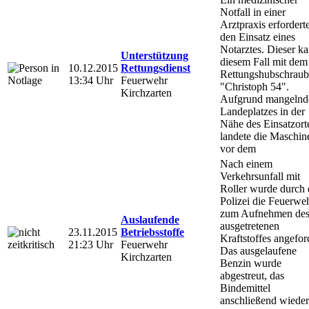
Notfall in einer
Arztpraxis erfordert
den Einsatz eines
Notarztes. Dieser k
Unterstützung
diesem Fall mit dem
10.12.2015
Rettungsdienst
Rettungshubschraub
13:34 Uhr
Feuerwehr
"Christoph 54".
Kirchzarten
Aufgrund mangeln
Landeplatzes in der
Nähe des Einsatzort
landete die Maschin
vor dem
Nach einem
Verkehrsunfall mit
Roller wurde durch 
Polizei die Feuerwe
zum Aufnehmen de
Auslaufende
ausgetretenen
23.11.2015
Betriebsstoffe
Kraftstoffes angefor
21:23 Uhr
Feuerwehr
Das ausgelaufene
Kirchzarten
Benzin wurde
abgestreut, das
Bindemittel
anschließend wieder