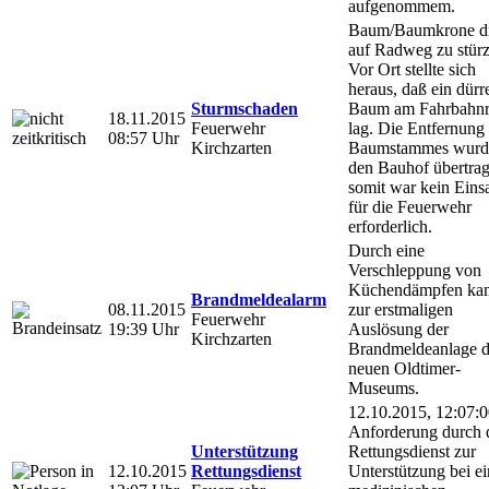
aufgenommem.
Baum/Baumkrone d
auf Radweg zu stürz
Vor Ort stellte sich
heraus, daß ein dürr
Sturmschaden
Baum am Fahrbahn
18.11.2015
Feuerwehr
lag. Die Entfernung
08:57 Uhr
Kirchzarten
Baumstammes wurd
den Bauhof übertrag
somit war kein Eins
für die Feuerwehr
erforderlich.
Durch eine
Verschleppung von
Küchendämpfen ka
Brandmeldealarm
08.11.2015
zur erstmaligen
Feuerwehr
19:39 Uhr
Auslösung der
Kirchzarten
Brandmeldeanlage d
neuen Oldtimer-
Museums.
12.10.2015, 12:07:
Anforderung durch 
Unterstützung
Rettungsdienst zur
12.10.2015
Rettungsdienst
Unterstützung bei e