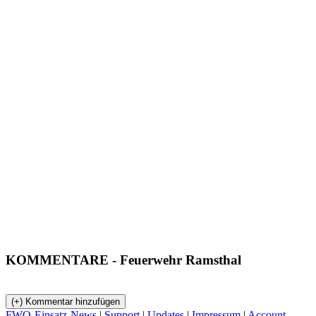
KOMMENTARE
- Feuerwehr Ramsthal
FWO-Einsatz-News
|
Support
|
Updates
|
Impressum
|
Account