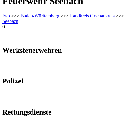
Feuerwehr Seebach
fwo
>>>
Baden-Württemberg
>>>
Landkreis Ortenaukreis
>>>
Seebach
0
Werksfeuerwehren
Polizei
Rettungsdienste