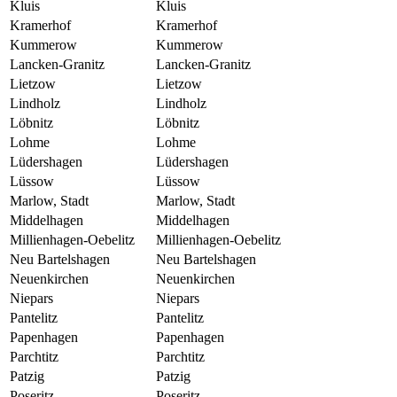
Kluis
Kluis
Kramerhof
Kramerhof
Kummerow
Kummerow
Lancken-Granitz
Lancken-Granitz
Lietzow
Lietzow
Lindholz
Lindholz
Löbnitz
Löbnitz
Lohme
Lohme
Lüdershagen
Lüdershagen
Lüssow
Lüssow
Marlow, Stadt
Marlow, Stadt
Middelhagen
Middelhagen
Millienhagen-Oebelitz
Millienhagen-Oebelitz
Neu Bartelshagen
Neu Bartelshagen
Neuenkirchen
Neuenkirchen
Niepars
Niepars
Pantelitz
Pantelitz
Papenhagen
Papenhagen
Parchtitz
Parchtitz
Patzig
Patzig
Poseritz
Poseritz