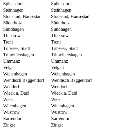
Splietsdorf
Splietsdorf
Steinhagen
Steinhagen
Stralsund, Hansestadt
Stralsund, Hansestadt
Süderholz
Süderholz
Sundhagen
Sundhagen
Thiessow
Thiessow
Trent
Trent
Tribsees, Stadt
Tribsees, Stadt
Trinwillershagen
Trinwillershagen
Ummanz
Ummanz
Velgast
Velgast
Weitenhagen
Weitenhagen
Wendisch Baggendorf
Wendisch Baggendorf
Wendorf
Wendorf
Wieck a. Darß
Wieck a. Darß
Wiek
Wiek
Wittenhagen
Wittenhagen
Wustrow
Wustrow
Zarrendorf
Zarrendorf
Zingst
Zingst