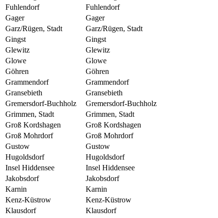
Fuhlendorf
Fuhlendorf
Gager
Gager
Garz/Rügen, Stadt
Garz/Rügen, Stadt
Gingst
Gingst
Glewitz
Glewitz
Glowe
Glowe
Göhren
Göhren
Grammendorf
Grammendorf
Gransebieth
Gransebieth
Gremersdorf-Buchholz
Gremersdorf-Buchholz
Grimmen, Stadt
Grimmen, Stadt
Groß Kordshagen
Groß Kordshagen
Groß Mohrdorf
Groß Mohrdorf
Gustow
Gustow
Hugoldsdorf
Hugoldsdorf
Insel Hiddensee
Insel Hiddensee
Jakobsdorf
Jakobsdorf
Karnin
Karnin
Kenz-Küstrow
Kenz-Küstrow
Klausdorf
Klausdorf